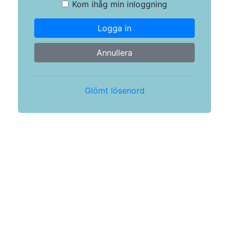
Kom ihåg min inloggning
Logga in
Annullera
Glömt lösenord