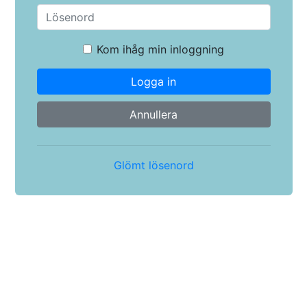
Kom ihåg min inloggning
Logga in
Annullera
Glömt lösenord