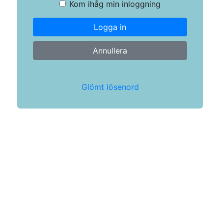
Kom ihåg min inloggning
Logga in
Annullera
Glömt lösenord