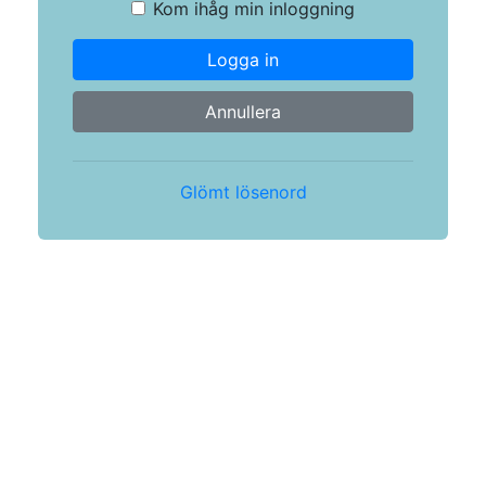
Kom ihåg min inloggning
Logga in
Annullera
Glömt lösenord