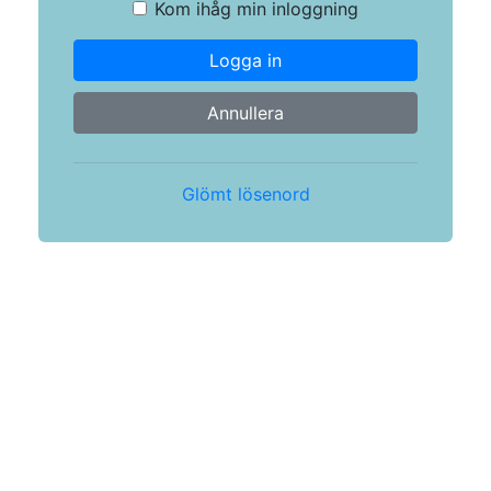
Kom ihåg min inloggning
Logga in
Annullera
Glömt lösenord